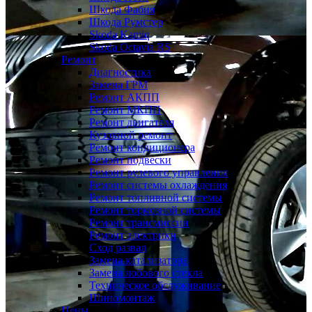
Шкода Фабия
Шкода Румстер
Skoda Kamiq
Skoda Octavia RS
Ремонт
Диагностика
Замена ГРМ
Ремонт АКПП
Ремонт МКПП
Ремонт двигателя
Кузовной ремонт
Ремонт кондиционера
Ремонт подвески
Ремонт рулевого управления
Ремонт системы охлаждения
Ремонт топливной системы
Ремонт тормозной системы
Ремонт трансмиссии
Ремонт электрики
Сход развал
Замена катализатора
Замена лобового стекла
Техническое обслуживание
Шиномонтаж
Цены