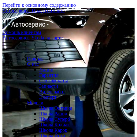
Перейти к основному содержанию
Автосервисы Шкода на карте
Помощь клиентам
Автосервисы Skoda на карте
Главная
О нас
Акции
Гарантия
Сертификаты
Запчасти
Видео работ
Эксперт
Модели
Шкода Октавия
Шкода Рапид
Шкода Суперб
Шкода Кодиак
Шкода Карок
Шкода Йети