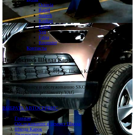
Octavia
Rapid
Superb
Kodiaq
Karoq
Yeti
Fabia
Roomster
Контакты
Диагностика
Шкода Карок
Профессиональный автосервис Шкода Карок в каждом районе
Москвы
Опыт по сервису и обслуживанию SKODA с 2008 г
Ремонт строго по регламенту VAG
Только качественные запчасти
ВЫБРАТЬ АВТОСЕРВИС
Главная
Обслуживание и ремонт Шкода
Шкода Карок
Диагностика