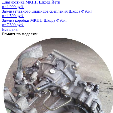
Диагностика МКПП
Шкода Йети
от 1'000 руб.
Замена главного цилиндра сцепления
Шкода Фабия
от 1'500 руб.
Замена коробки МКПП
Шкода Фабия
от 7'500 руб.
Все цены
Ремонт по моделям