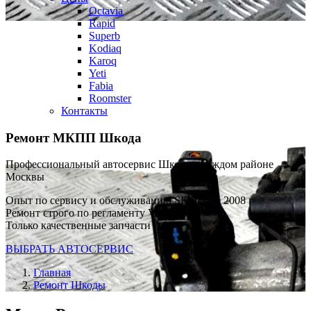
Octavia
Rapid
Superb
Kodiaq
Karoq
Yeti
Fabia
Roomster
Контакты
Ремонт МКПП Шкода
Профессиональный автосервис Шкода в каждом районе
Москвы
Опыт по сервису и обслуживанию SKODA с 2008 г
Ремонт строго по регламенту VAG
Только качественные запчасти
ВЫБРАТЬ АВТОСЕРВИС
Главная
Ремонт Шкоды