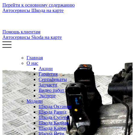
Перейти к основному содержанию
Автосервисы Шкода на карте
Помощь клиентам
Автосервисы Skoda на карте
Главная
О нас
Акции
Гарантия
Сертификаты
Запчасти
Видео работ
Эксперт
Модели
Шкода Октавия
Шкода Рапид
Шкода Суперб
Шкода Кодиак
Шкода Карок
Шкода Йети