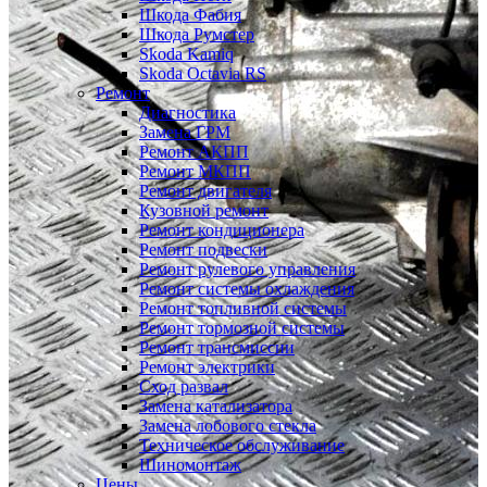
Шкода Фабия
Шкода Румстер
Skoda Kamiq
Skoda Octavia RS
Ремонт
Диагностика
Замена ГРМ
Ремонт АКПП
Ремонт МКПП
Ремонт двигателя
Кузовной ремонт
Ремонт кондиционера
Ремонт подвески
Ремонт рулевого управления
Ремонт системы охлаждения
Ремонт топливной системы
Ремонт тормозной системы
Ремонт трансмиссии
Ремонт электрики
Сход развал
Замена катализатора
Замена лобового стекла
Техническое обслуживание
Шиномонтаж
Цены