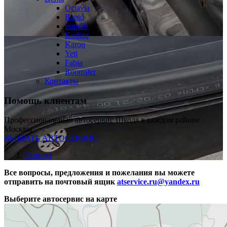
Octavia
Rapid
Superb
Kodiaq
Karoq
Yeti
Fabia
Roomster
Контакты
Помощь клиентам
Профессиональный автосервис Шкода в каждом районе
Москвы
ВЫБРАТЬ АВТОСЕРВИС
Главная
Все вопросы, предложения и пожелания вы можете
отправить на почтовый ящик
atservice.ru@yandex.ru
Выберите автосервис на карте