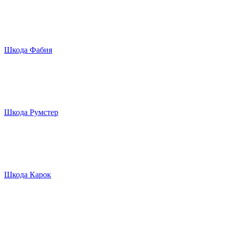
Шкода Фабия
Шкода Румстер
Шкода Карок