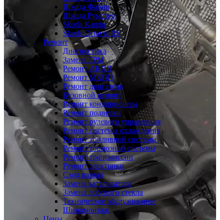
Шкода Фабия
Шкода Румстер
Skoda Kamiq
Skoda Octavia RS
Ремонт
Диагностика
Замена ГРМ
Ремонт АКПП
Ремонт МКПП
Ремонт двигателя
Кузовной ремонт
Ремонт кондиционера
Ремонт подвески
Ремонт рулевого управления
Ремонт системы охлаждения
Ремонт топливной системы
Ремонт тормозной системы
Ремонт трансмиссии
Ремонт электрики
Сход развал
Замена катализатора
Замена лобового стекла
Техническое обслуживание
Шиномонтаж
Цены