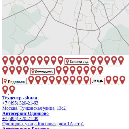
Техцентр - Фили
+7 (495) 320-21-63
Москва, Тучковская улица, 13с2
Автосервис Одинцово
+7 (495) 320-21-09
Одинцово, улица Кленовая, дом 1А, стр1
Автосервис в Беляево