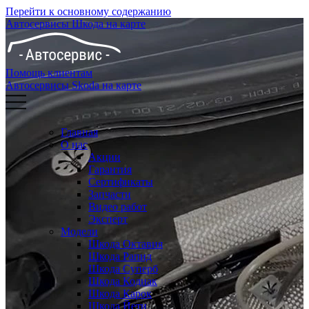
Перейти к основному содержанию
Автосервисы Шкода на карте
Помощь клиентам
Автосервисы Skoda на карте
Главная
О нас
Акции
Гарантия
Сертификаты
Запчасти
Видео работ
Эксперт
Модели
Шкода Октавия
Шкода Рапид
Шкода Суперб
Шкода Кодиак
Шкода Карок
Шкода Йети