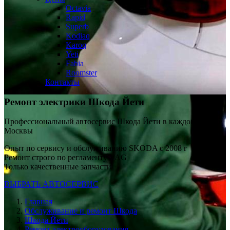
Octavia
Rapid
Superb
Kodiaq
Karoq
Yeti
Fabia
Roomster
Контакты
Ремонт электрики
Шкода Йети
Профессиональный автосервис Шкода Йети в каждом районе
Москвы
Опыт по сервису и обслуживанию SKODA с 2008 г
Ремонт строго по регламенту VAG
Только качественные запчасти
ВЫБРАТЬ АВТОСЕРВИС
Главная
Обслуживание и ремонт Шкода
Шкода Йети
Ремонт электрооборудования