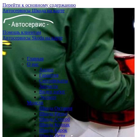
Перейти к основному содержанию
Автосервисы Шкода на карте
Помощь клиентам
Автосервисы Skoda на карте
Главная
О нас
Акции
Гарантия
Сертификаты
Запчасти
Видео работ
Эксперт
Модели
Шкода Октавия
Шкода Рапид
Шкода Суперб
Шкода Кодиак
Шкода Карок
Шкода Йети