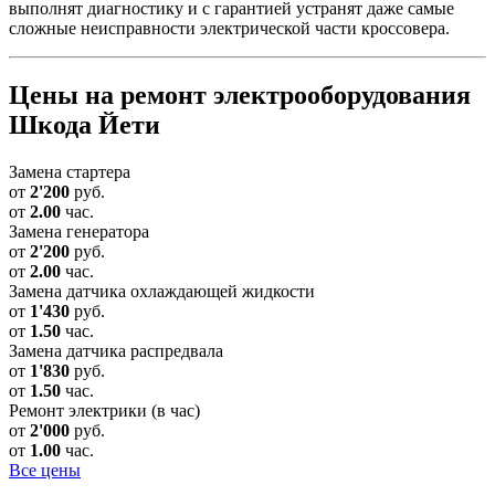
выполнят диагностику и с гарантией устранят даже самые
сложные неисправности электрической части кроссовера.
Цены на ремонт электрооборудования
Шкода Йети
Замена стартера
от
2'200
руб.
от
2.00
час.
Замена генератора
от
2'200
руб.
от
2.00
час.
Замена датчика охлаждающей жидкости
от
1'430
руб.
от
1.50
час.
Замена датчика распредвала
от
1'830
руб.
от
1.50
час.
Ремонт электрики (в час)
от
2'000
руб.
от
1.00
час.
Все цены