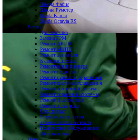
Шкода Фабия
Шкода Румстер
Skoda Kamiq
Skoda Octavia RS
Ремонт
Диагностика
Замена ГРМ
Ремонт АКПП
Ремонт МКПП
Ремонт двигателя
Кузовной ремонт
Ремонт кондиционера
Ремонт подвески
Ремонт рулевого управления
Ремонт системы охлаждения
Ремонт топливной системы
Ремонт тормозной системы
Ремонт трансмиссии
Ремонт электрики
Сход развал
Замена катализатора
Замена лобового стекла
Техническое обслуживание
Шиномонтаж
Цены