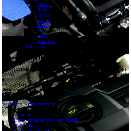
Octavia
Rapid
Superb
Kodiaq
Karoq
Yeti
Fabia
Roomster
Контакты
Замена масла
Шкода Йети
Профессиональный автосервис Шкода Йети в каждом районе
Москвы
Опыт по сервису и обслуживанию SKODA с 2008 г
Ремонт строго по регламенту VAG
Только качественные запчасти
ВЫБРАТЬ АВТОСЕРВИС
Главная
Обслуживание и ремонт Шкода
Шкода Йети
Техобслуживание