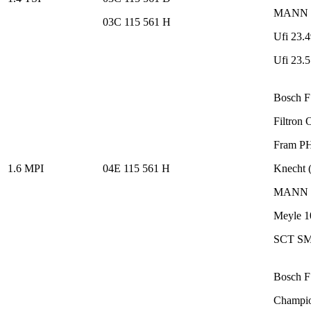
MANN W
03C 115 561 H
Ufi 23.
Ufi 23.
Bosch F
Filtron 
Fram P
1.6 MPI
04E 115 561 H
Knecht 
MANN W
Meyle 1
SCT SM
Bosch F
Champi