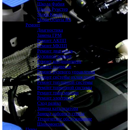
Шкода Фабия
Шкода Румстер
Skoda Kamiq
Skoda Octavia RS
Ремонт
Диагностика
Замена ГРМ
Ремонт АКПП
Ремонт МКПП
Ремонт двигателя
Кузовной ремонт
Ремонт кондиционера
Ремонт подвески
Ремонт рулевого управления
Ремонт системы охлаждения
Ремонт топливной системы
Ремонт тормозной системы
Ремонт трансмиссии
Ремонт электрики
Сход развал
Замена катализатора
Замена лобового стекла
Техническое обслуживание
Шиномонтаж
Цены