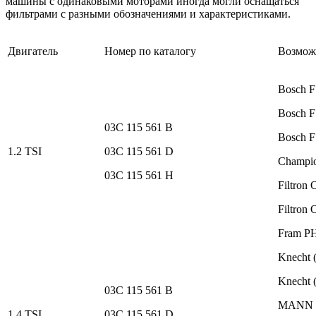
машины с одинаковыми моторами иногда могли оснащаться
фильтрами с разными обозначениями и характеристиками.
Двигатель
Номер по каталогу
Возмож
Bosch F
Bosch F
03C 115 561 B
Bosch F
1.2 TSI
03C 115 561 D
Champi
03C 115 561 H
Filtron 
Filtron 
Fram P
Knecht 
Knecht 
03C 115 561 B
MANN W
1.4 TSI
03C 115 561 D