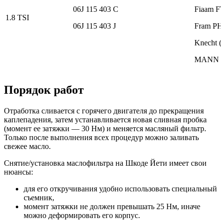
06J 115 403 C
Fiaam 
1.8 TSI
06J 115 403 J
Fram P
Knecht 
MANN W
Порядок работ
Отработка сливается с горячего двигателя до прекращения
каплепадения, затем устанавливается новая сливная пробка
(момент ее затяжки — 30 Нм) и меняется масляный фильтр.
Только после выполнения всех процедур можно заливать
свежее масло.
Снятие/установка маслофильтра на Шкоде Йети имеет свои
нюансы:
для его откручивания удобно использовать специальный
съемник,
момент затяжки не должен превышать 25 Нм, иначе
можно деформировать его корпус.