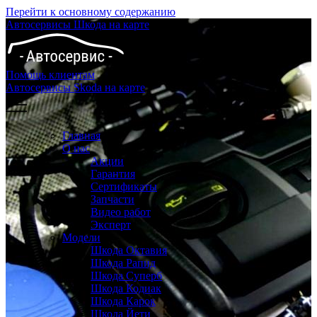
Перейти к основному содержанию
Автосервисы Шкода на карте
Помощь клиентам
Автосервисы Skoda на карте
Главная
О нас
Акции
Гарантия
Сертификаты
Запчасти
Видео работ
Эксперт
Модели
Шкода Октавия
Шкода Рапид
Шкода Суперб
Шкода Кодиак
Шкода Карок
Шкода Йети