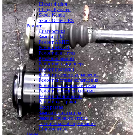
Шкода Фабия
Шкода Румстер
Skoda Kamiq
Skoda Octavia RS
Ремонт
Диагностика
Замена ГРМ
Ремонт АКПП
Ремонт МКПП
Ремонт двигателя
Кузовной ремонт
Ремонт кондиционера
Ремонт подвески
Ремонт рулевого управления
Ремонт системы охлаждения
Ремонт топливной системы
Ремонт тормозной системы
Ремонт трансмиссии
Ремонт электрики
Сход развал
Замена катализатора
Замена лобового стекла
Техническое обслуживание
Шиномонтаж
Цены