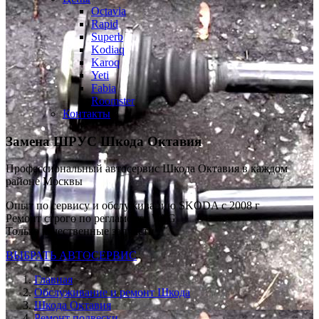
Octavia
Rapid
Superb
Kodiaq
Karoq
Yeti
Fabia
Roomster
Контакты
Замена ШРУС
Шкода Октавия
Профессиональный автосервис Шкода Октавия в каждом
районе Москвы
Опыт по сервису и обслуживанию SKODA с 2008 г
Ремонт строго по регламенту VAG
Только качественные запчасти
ВЫБРАТЬ АВТОСЕРВИС
Главная
Обслуживание и ремонт Шкода
Шкода Октавия
Ремонт подвески