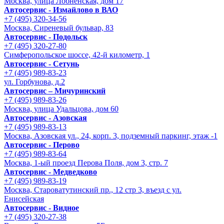
Москва, улица Лобненская, дом 17
Автосервис - Измайлово в ВАО
+7 (495) 320-34-56
Москва, Сиреневый бульвар, 83
Автосервис - Подольск
+7 (495) 320-27-80
Симферопольское шоссе, 42-й километр, 1
Автосервис - Сетунь
+7 (495) 989-83-23
ул. Горбунова, д.2
Автосервис – Мичуринский
+7 (495) 989-83-26
Москва, улица Удальцова, дом 60
Автосервис - Азовская
+7 (495) 989-83-13
Москва, Азовская ул., 24, корп. 3, подземный паркинг, этаж -1
Автосервис - Перово
+7 (495) 989-83-64
Москва, 1-ый проезд Перова Поля, дом 3, стр. 7
Автосервис - Медведково
+7 (495) 989-83-19
Москва, Староватутинский пр., 12 стр 3, въезд с ул.
Енисейская
Автосервис - Видное
+7 (495) 320-27-38