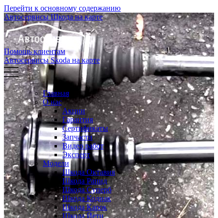
Перейти к основному содержанию
Автосервисы Шкода на карте
Помощь клиентам
Автосервисы Skoda на карте
Главная
О нас
Акции
Гарантия
Сертификаты
Запчасти
Видео работ
Эксперт
Модели
Шкода Октавия
Шкода Рапид
Шкода Суперб
Шкода Кодиак
Шкода Карок
Шкода Йети