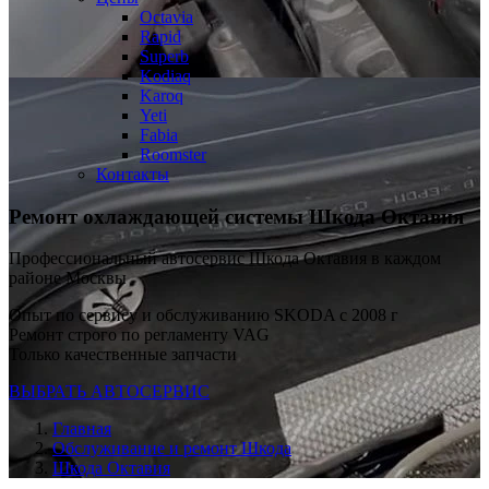
Octavia
Rapid
Superb
Kodiaq
Karoq
Yeti
Fabia
Roomster
Контакты
Ремонт охлаждающей системы Шкода Октавия
Профессиональный автосервис Шкода Октавия в каждом
районе Москвы
Опыт по сервису и обслуживанию SKODA с 2008 г
Ремонт строго по регламенту VAG
Только качественные запчасти
ВЫБРАТЬ АВТОСЕРВИС
Главная
Обслуживание и ремонт Шкода
Шкода Октавия