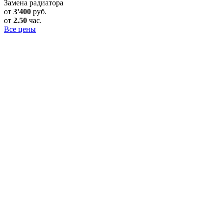
Замена радиатора
от
3'400
руб.
от
2.50
час.
Все цены