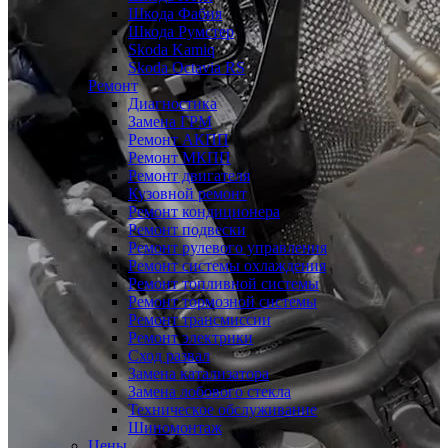
Шкода Фабия
Шкода Румстер
Skoda Kamiq
Skoda Octavia RS
Ремонт
Диагностика
Замена ГРМ
Ремонт АКПП
Ремонт МКПП
Ремонт двигателя
Кузовной ремонт
Ремонт кондиционера
Ремонт подвески
Ремонт рулевого управления
Ремонт системы охлаждения
Ремонт топливной системы
Ремонт тормозной системы
Ремонт трансмиссии
Ремонт электрики
Сход развал
Замена катализатора
Замена лобового стекла
Техническое обслуживание
Шиномонтаж
Цены