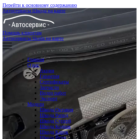
Перейти к основному содержанию
Автосервисы Шкода на карте
Помощь клиентам
Автосервисы Skoda на карте
Главная
О нас
Акции
Гарантия
Сертификаты
Запчасти
Видео работ
Эксперт
Модели
Шкода Октавия
Шкода Рапид
Шкода Суперб
Шкода Кодиак
Шкода Карок
Шкода Йети