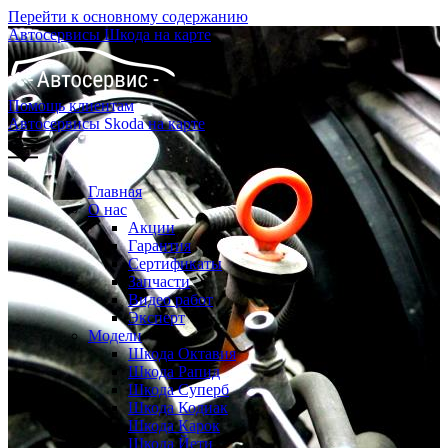
Перейти к основному содержанию
Автосервисы Шкода на карте
Помощь клиентам
Автосервисы Skoda на карте
Главная
О нас
Акции
Гарантия
Сертификаты
Запчасти
Видео работ
Эксперт
Модели
Шкода Октавия
Шкода Рапид
Шкода Суперб
Шкода Кодиак
Шкода Карок
Шкода Йети