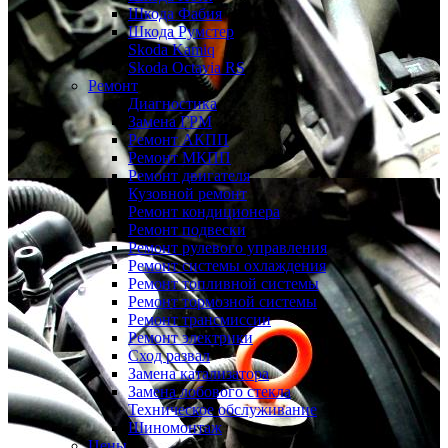
Шкода Фабия
Шкода Румстер
Skoda Kamiq
Skoda Octavia RS
Ремонт
Диагностика
Замена ГРМ
Ремонт АКПП
Ремонт МКПП
Ремонт двигателя
Кузовной ремонт
Ремонт кондиционера
Ремонт подвески
Ремонт рулевого управления
Ремонт системы охлаждения
Ремонт топливной системы
Ремонт тормозной системы
Ремонт трансмиссии
Ремонт электрики
Сход развал
Замена катализатора
Замена лобового стекла
Техническое обслуживание
Шиномонтаж
Цены