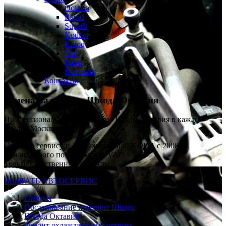
Octavia
Rapid
Superb
Kodiaq
Karoq
Yeti
Fabia
Roomster
Контакты
Замена радиатора
Шкода Октавия
Профессиональный автосервис Шкода Октавия в каждом
районе Москвы
Опыт по сервису и обслуживанию SKODA с 2008 г
Ремонт строго по регламенту VAG
Только качественные запчасти
ВЫБРАТЬ АВТОСЕРВИС
Главная
Обслуживание и ремонт Шкода
Шкода Октавия
Ремонт охлаждающей системы