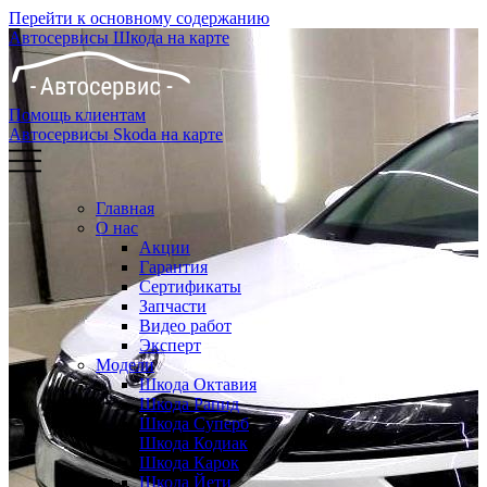
Перейти к основному содержанию
Автосервисы Шкода на карте
Помощь клиентам
Автосервисы Skoda на карте
Главная
О нас
Акции
Гарантия
Сертификаты
Запчасти
Видео работ
Эксперт
Модели
Шкода Октавия
Шкода Рапид
Шкода Суперб
Шкода Кодиак
Шкода Карок
Шкода Йети