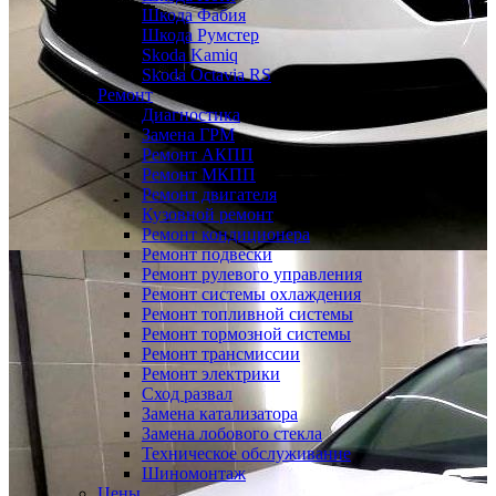
Шкода Фабия
Шкода Румстер
Skoda Kamiq
Skoda Octavia RS
Ремонт
Диагностика
Замена ГРМ
Ремонт АКПП
Ремонт МКПП
Ремонт двигателя
Кузовной ремонт
Ремонт кондиционера
Ремонт подвески
Ремонт рулевого управления
Ремонт системы охлаждения
Ремонт топливной системы
Ремонт тормозной системы
Ремонт трансмиссии
Ремонт электрики
Сход развал
Замена катализатора
Замена лобового стекла
Техническое обслуживание
Шиномонтаж
Цены