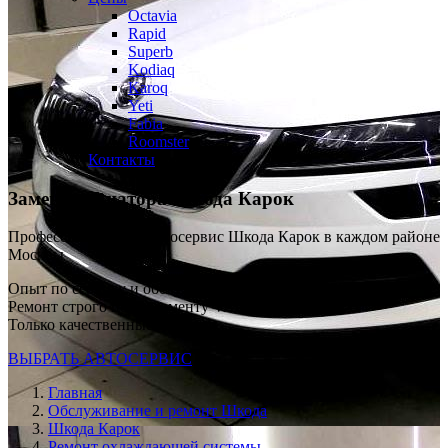
Octavia
Rapid
Superb
Kodiaq
Karoq
Yeti
Fabia
Roomster
Контакты
Замена радиатора
Шкода Карок
Профессиональный автосервис Шкода Карок в каждом районе
Москвы
Опыт по сервису и обслуживанию SKODA с 2008 г
Ремонт строго по регламенту VAG
Только качественные запчасти
ВЫБРАТЬ АВТОСЕРВИС
Главная
Обслуживание и ремонт Шкода
Шкода Карок
Ремонт охлаждающей системы