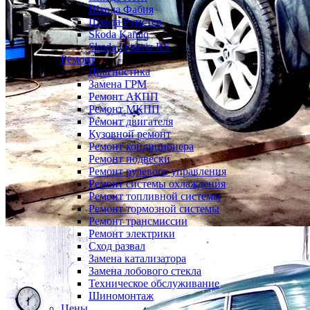
Шкода Фабия
Шкода Румстер
Skoda Kamiq
Skoda Octavia RS
Ремонт
Диагностика
Замена ГРМ
Ремонт АКПП
Ремонт МКПП
Ремонт двигателя
Кузовной ремонт
Ремонт кондиционера
Ремонт подвески
Ремонт рулевого управления
Ремонт системы охлаждения
Ремонт топливной системы
Ремонт тормозной системы
Ремонт трансмиссии
Ремонт электрики
Сход развал
Замена катализатора
Замена лобового стекла
Техническое обслуживание
Шиномонтаж
Цены