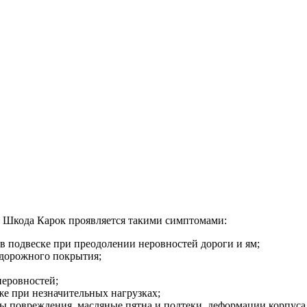
 Шкода Карок проявляется такими симптомами:
 в подвеске при преодолении неровностей дороги и ям;
 дорожного покрытия;
неровностей;
же при незначительных нагрузках;
ы повреждения, масляные пятна и подтеки, деформации корпуса