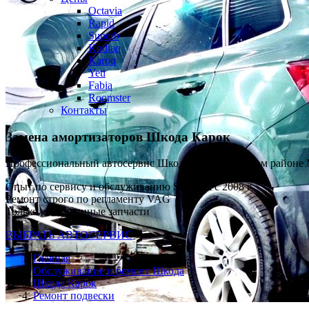
Octavia
Rapid
Superb
Kodiaq
Karoq
Yeti
Fabia
Roomster
Контакты
Замена амортизаторов
Шкода Карок
Профессиональный автосервис Шкода Карок в каждом районе
Опыт по сервису и обслуживанию SKODA с 2008 г
Ремонт строго по регламенту VAG
Только качественные запчасти
ВЫБРАТЬ АВТОСЕРВИС
Главная
Обслуживание и ремонт Шкода
Шкода Карок
Ремонт подвески