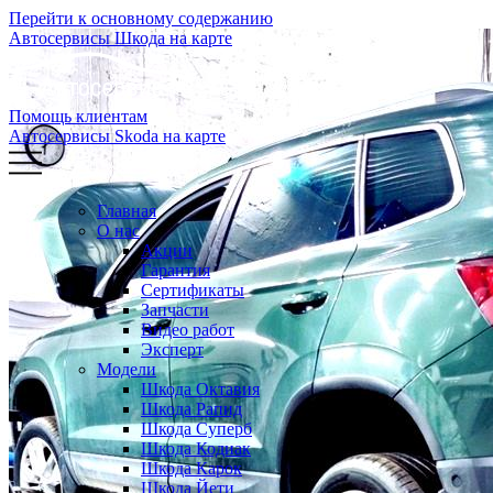
Перейти к основному содержанию
Автосервисы Шкода на карте
Помощь клиентам
Автосервисы Skoda на карте
Главная
О нас
Акции
Гарантия
Сертификаты
Запчасти
Видео работ
Эксперт
Модели
Шкода Октавия
Шкода Рапид
Шкода Суперб
Шкода Кодиак
Шкода Карок
Шкода Йети