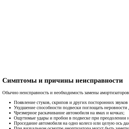
Симптомы и причины неисправности
Обычно неисправность и необходимость замены амортизаторов
Появление стуков, скрипов и других посторонних звуков
Ухудшение способности подвески поглощать неровности
Чрезмерное раскачивание автомобиля на ямах и кочках;
Ощутимые удары и пробои в подвеске при преодолении 
Проседание автомобиля на одно колесо или целую ось да
При визуальном осмотре амортизатора могут быть заметн