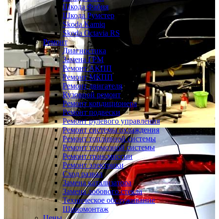
Шкода Фабия
Шкода Румстер
Skoda Kamiq
Skoda Octavia RS
Ремонт
Диагностика
Замена ГРМ
Ремонт АКПП
Ремонт МКПП
Ремонт двигателя
Кузовной ремонт
Ремонт кондиционера
Ремонт подвески
Ремонт рулевого управления
Ремонт системы охлаждения
Ремонт топливной системы
Ремонт тормозной системы
Ремонт трансмиссии
Ремонт электрики
Сход развал
Замена катализатора
Замена лобового стекла
Техническое обслуживание
Шиномонтаж
Цены