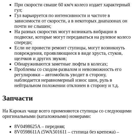
При скорости свыше 60 км/ч колесо издает характерный
гул;
Гул варьируется по интенсивности и частоте в
зависимости от скорости, а в некоторых диапазонах он
почти не слышен;
На разных скоростях могут возникать вибрации в
подвеске, которые могут передаваться на рулевое колесо
спереди;
Если не провести ремонт ступицы, могут возникнуть
повреждения, проявляющиеся в виде хруста, стуков,
щелчков и других звуков;
Обнаруживаются заметные люфты в колесах;
Проблемы со сходом-развалом и невозможность его
регулировки – автомобиль уводит в сторону,
наблюдается неравномерный износ шин, руль в
нейтральном положении отклонен в сторону и т.д.
Запчасти
На Кароках чаще всего применяются ступицы со следующими
оригинальными (каталожными) номерами:
8V0498625A – передняя;
8V0598611A (5WA501611 – ступица без крепежа) –