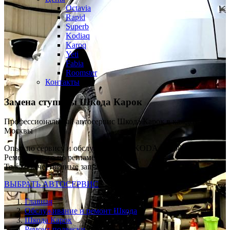
Octavia
Rapid
Superb
Kodiaq
Karoq
Yeti
Fabia
Roomster
Контакты
Замена ступицы
Шкода Карок
Профессиональный автосервис Шкода Карок в каждом районе
Москвы
Опыт по сервису и обслуживанию SKODA с 2008 г
Ремонт строго по регламенту VAG
Только качественные запчасти
ВЫБРАТЬ АВТОСЕРВИС
Главная
Обслуживание и ремонт Шкода
Шкода Карок
Ремонт подвески