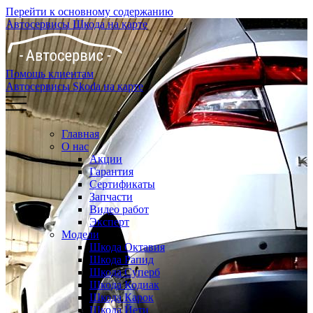
Перейти к основному содержанию
Автосервисы Шкода на карте
Помощь клиентам
Автосервисы Skoda на карте
Главная
О нас
Акции
Гарантия
Сертификаты
Запчасти
Видео работ
Эксперт
Модели
Шкода Октавия
Шкода Рапид
Шкода Суперб
Шкода Кодиак
Шкода Карок
Шкода Йети