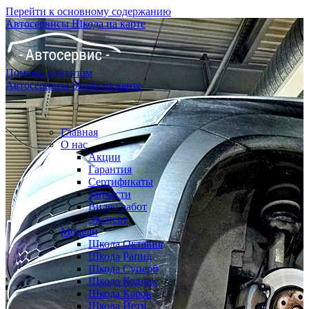
Перейти к основному содержанию
Автосервисы Шкода на карте
Помощь клиентам
Автосервисы Skoda на карте
Главная
О нас
Акции
Гарантия
Сертификаты
Запчасти
Видео работ
Эксперт
Модели
Шкода Октавия
Шкода Рапид
Шкода Суперб
Шкода Кодиак
Шкода Карок
Шкода Йети