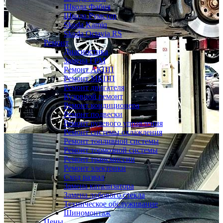
Шкода Фабия
Шкода Румстер
Skoda Kamiq
Skoda Octavia RS
Ремонт
Диагностика
Замена ГРМ
Ремонт АКПП
Ремонт МКПП
Ремонт двигателя
Кузовной ремонт
Ремонт кондиционера
Ремонт подвески
Ремонт рулевого управления
Ремонт системы охлаждения
Ремонт топливной системы
Ремонт тормозной системы
Ремонт трансмиссии
Ремонт электрики
Сход развал
Замена катализатора
Замена лобового стекла
Техническое обслуживание
Шиномонтаж
Цены