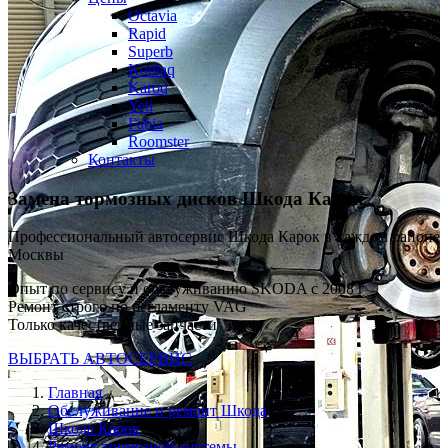
Octavia
Rapid
Superb
Kodiaq
Karoq
Yeti
Fabia
Roomster
Контакты
Замена тормозных дисков
Шкода Карок
Профессиональный автосервис Шкода Карок в каждом районе
Москвы
Опыт по сервису и обслуживанию SKODA с 2008 г
Ремонт строго по регламенту VAG
Только качественные запчасти
ВЫБРАТЬ АВТОСЕРВИС
Главная
Обслуживание и ремонт Шкода
Шкода Карок
Ремонт тормозной системы