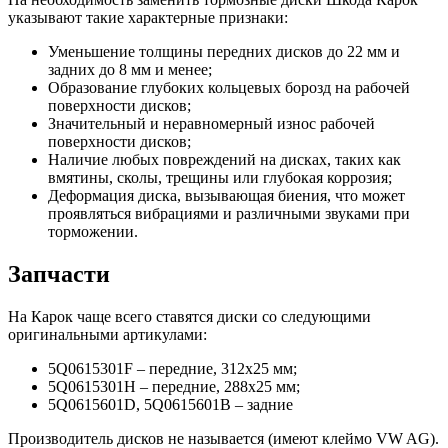
указывают такие характерные признаки:
Уменьшение толщины передних дисков до 22 мм и
задних до 8 мм и менее;
Образование глубоких кольцевых борозд на рабочей
поверхности дисков;
Значительный и неравномерный износ рабочей
поверхности дисков;
Наличие любых повреждений на дисках, таких как
вмятины, сколы, трещины или глубокая коррозия;
Деформация диска, вызывающая биения, что может
проявляться вибрациями и различными звуками при
торможении.
Запчасти
На Карок чаще всего ставятся диски со следующими
оригинальными артикулами:
5Q0615301F – передние, 312х25 мм;
5Q0615301H – передние, 288х25 мм;
5Q0615601D, 5Q0615601B – задние
Производитель дисков не называется (имеют клеймо VW AG).