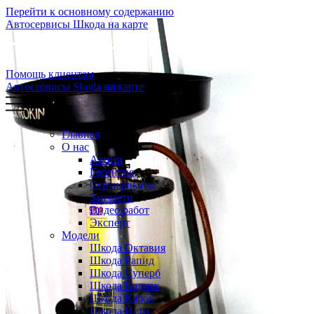
Перейти к основному содержанию
Автосервисы Шкода на карте
Помощь клиентам
Автосервисы Skoda на карте
Главная
О нас
Акции
Гарантия
Сертификаты
Запчасти
Видео работ
Эксперт
Модели
Шкода Октавия
Шкода Рапид
Шкода Суперб
Шкода Кодиак
Шкода Карок
Шкода Йети