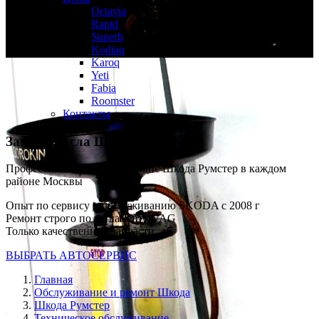
Octavia
Rapid
Superb
Kodiaq
Karoq
Yeti
Fabia
Roomster
Контакты
Замена масла
Шкода Румстер
Профессиональный автосервис Шкода Румстер в каждом
районе Москвы
Опыт по сервису и обслуживанию SKODA с 2008 г
Ремонт строго по регламенту VAG
Только качественные запчасти
ВЫБРАТЬ АВТОСЕРВИС
Главная
Обслуживание и ремонт Шкода
Шкода Румстер
Техническое обслуживание