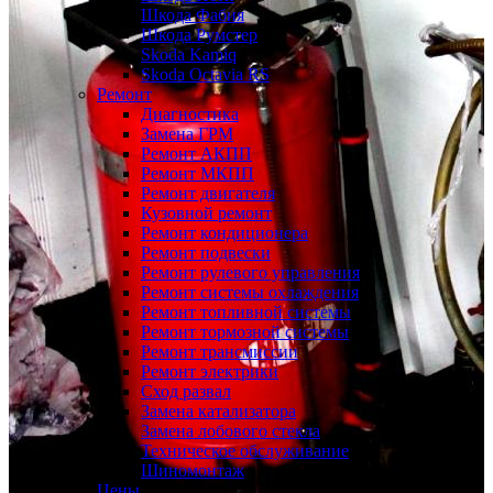
Шкода Фабия
Шкода Румстер
Skoda Kamiq
Skoda Octavia RS
Ремонт
Диагностика
Замена ГРМ
Ремонт АКПП
Ремонт МКПП
Ремонт двигателя
Кузовной ремонт
Ремонт кондиционера
Ремонт подвески
Ремонт рулевого управления
Ремонт системы охлаждения
Ремонт топливной системы
Ремонт тормозной системы
Ремонт трансмиссии
Ремонт электрики
Сход развал
Замена катализатора
Замена лобового стекла
Техническое обслуживание
Шиномонтаж
Цены