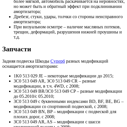
более мягкой, автомобиль раскачивается на неровностях,
но может быть и обратный эффект при подклинивании
амортизатора;
Дребезг, стуки, удары, толчки со стороны неисправного
амортизатора;
При визуальном осмотре – наличие масляных потеков,
трещин, деформаций, разрушения нижней проушины и
т.д.
Запчасти
Задняя подвеска Шкоды
Суперб
разных модификаций
оснащается амортизаторами:
1K0 513 029 JE – некоторые модификации до 2015;
3C0 513 049 AR, 3C0 513 049 CR – разные
модификации, в т.ч. 4WD, с 2008;
3C0 513 049 BR/3C0 513 049 CP – разные модификации
до 05.2010/с 05.2010;
3C0 513 049 с буквенными индексами BD, BF, BE, BG –
модификации со спортивной подвеской, с 2008;
3C0 513 049 BN, BP – модификации с подвеской для
плохих дорог, с 2008;
3C0 513 049 AR, AS – модификации с шасси
увеличенной высоты, с 2008;