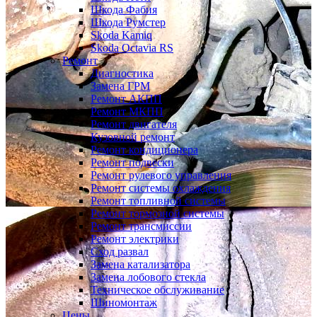
Шкода Фабия
Шкода Румстер
Skoda Kamiq
Skoda Octavia RS
Ремонт
Диагностика
Замена ГРМ
Ремонт АКПП
Ремонт МКПП
Ремонт двигателя
Кузовной ремонт
Ремонт кондиционера
Ремонт подвески
Ремонт рулевого управления
Ремонт системы охлаждения
Ремонт топливной системы
Ремонт тормозной системы
Ремонт трансмиссии
Ремонт электрики
Сход развал
Замена катализатора
Замена лобового стекла
Техническое обслуживание
Шиномонтаж
Цены