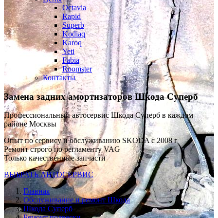
Octavia
Rapid
Superb
Kodiaq
Karoq
Yeti
Fabia
Roomster
Контакты
Замена задних амортизаторов
Шкода Суперб
Профессиональный автосервис Шкода Суперб в каждом
районе Москвы
Опыт по сервису и обслуживанию SKODA с 2008 г
Ремонт строго по регламенту VAG
Только качественные запчасти
ВЫБРАТЬ АВТОСЕРВИС
Главная
Обслуживание и ремонт Шкода
Шкода Суперб
Ремонт подвески