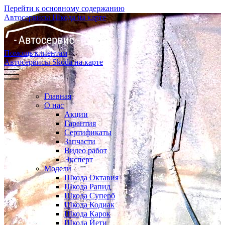
Перейти к основному содержанию
Автосервисы Шкода на карте
Помощь клиентам
Автосервисы Skoda на карте
Главная
О нас
Акции
Гарантия
Сертификаты
Запчасти
Видео работ
Эксперт
Модели
Шкода Октавия
Шкода Рапид
Шкода Суперб
Шкода Кодиак
Шкода Карок
Шкода Йети