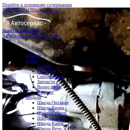
Перейти к основному содержанию
Автосервисы Шкода на карте
Помощь клиентам
Автосервисы Skoda на карте
Главная
О нас
Акции
Гарантия
Сертификаты
Запчасти
Видео работ
Эксперт
Модели
Шкода Октавия
Шкода Рапид
Шкода Суперб
Шкода Кодиак
Шкода Карок
Шкода Йети