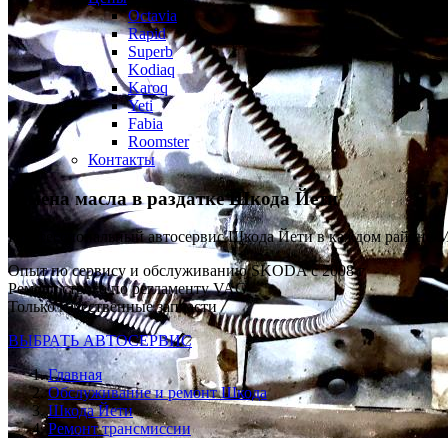
Octavia
Rapid
Superb
Kodiaq
Karoq
Yeti
Fabia
Roomster
Контакты
Замена масла в раздатке
Шкода Йети
Профессиональный автосервис Шкода Йети в каждом районе 
Опыт по сервису и обслуживанию SKODA с 2008 г
Ремонт строго по регламенту VAG
Только качественные запчасти
ВЫБРАТЬ АВТОСЕРВИС
Главная
Обслуживание и ремонт Шкода
Шкода Йети
Ремонт трансмиссии