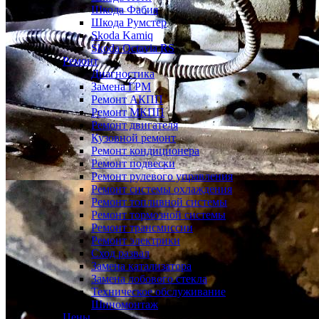
Шкода Фабия
Шкода Румстер
Skoda Kamiq
Skoda Octavia RS
Ремонт
Диагностика
Замена ГРМ
Ремонт АКПП
Ремонт МКПП
Ремонт двигателя
Кузовной ремонт
Ремонт кондиционера
Ремонт подвески
Ремонт рулевого управления
Ремонт системы охлаждения
Ремонт топливной системы
Ремонт тормозной системы
Ремонт трансмиссии
Ремонт электрики
Сход развал
Замена катализатора
Замена лобового стекла
Техническое обслуживание
Шиномонтаж
Цены