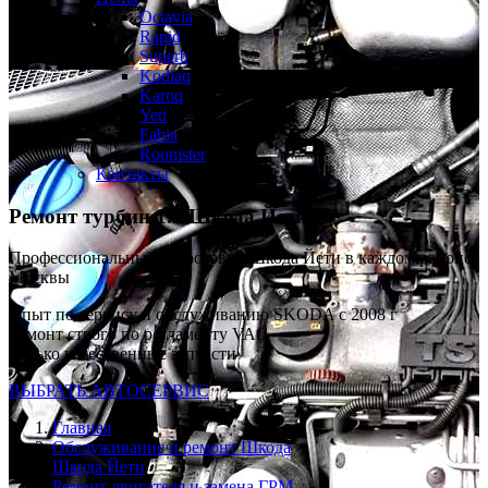
Octavia
Rapid
Superb
Kodiaq
Karoq
Yeti
Fabia
Roomster
Контакты
Ремонт турбин 1.2
Шкода Йети
Профессиональный автосервис Шкода Йети в каждом районе
Москвы
Опыт по сервису и обслуживанию SKODA с 2008 г
Ремонт строго по регламенту VAG
Только качественные запчасти
ВЫБРАТЬ АВТОСЕРВИС
Главная
Обслуживание и ремонт Шкода
Шкода Йети
Ремонт двигателя и замена ГРМ