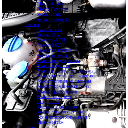
Шкода Фабия
Шкода Румстер
Skoda Kamiq
Skoda Octavia RS
Ремонт
Диагностика
Замена ГРМ
Ремонт АКПП
Ремонт МКПП
Ремонт двигателя
Кузовной ремонт
Ремонт кондиционера
Ремонт подвески
Ремонт рулевого управления
Ремонт системы охлаждения
Ремонт топливной системы
Ремонт тормозной системы
Ремонт трансмиссии
Ремонт электрики
Сход развал
Замена катализатора
Замена лобового стекла
Техническое обслуживание
Шиномонтаж
Цены