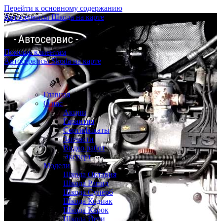
Перейти к основному содержанию
Автосервисы Шкода на карте
Помощь клиентам
Автосервисы Skoda на карте
Главная
О нас
Акции
Гарантия
Сертификаты
Запчасти
Видео работ
Эксперт
Модели
Шкода Октавия
Шкода Рапид
Шкода Суперб
Шкода Кодиак
Шкода Карок
Шкода Йети