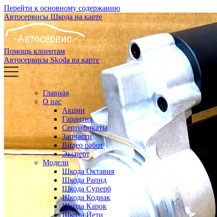
Перейти к основному содержанию
Автосервисы Шкода на карте
Помощь клиентам
Автосервисы Skoda на карте
Главная
О нас
Акции
Гарантия
Сертификаты
Запчасти
Видео работ
Эксперт
Модели
Шкода Октавия
Шкода Рапид
Шкода Суперб
Шкода Кодиак
Шкода Карок
Шкода Йети