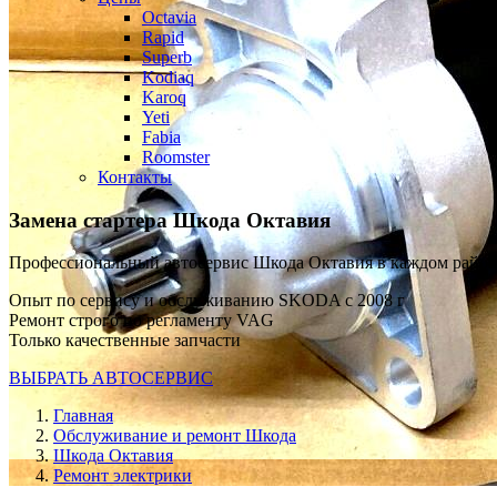
Octavia
Rapid
Superb
Kodiaq
Karoq
Yeti
Fabia
Roomster
Контакты
Замена стартера
Шкода Октавия
Профессиональный автосервис Шкода Октавия в каждом райо
Опыт по сервису и обслуживанию SKODA с 2008 г
Ремонт строго по регламенту VAG
Только качественные запчасти
ВЫБРАТЬ АВТОСЕРВИС
Главная
Обслуживание и ремонт Шкода
Шкода Октавия
Ремонт электрики