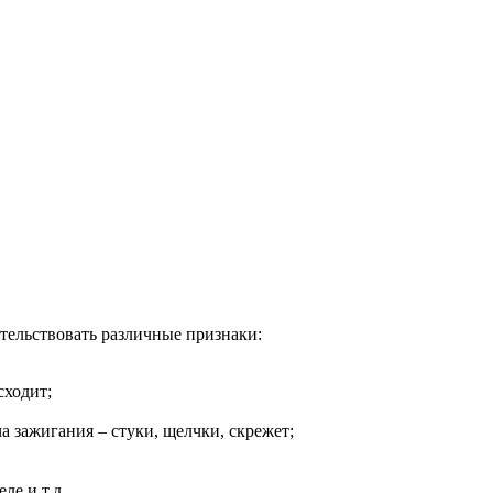
тельствовать различные признаки:
сходит;
а зажигания – стуки, щелчки, скрежет;
ле и т.д.