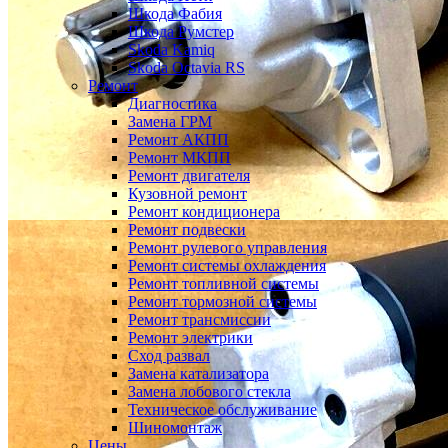
Шкода Фабия
Шкода Румстер
Skoda Kamiq
Skoda Octavia RS
Ремонт
Диагностика
Замена ГРМ
Ремонт АКПП
Ремонт МКПП
Ремонт двигателя
Кузовной ремонт
Ремонт кондиционера
Ремонт подвески
Ремонт рулевого управления
Ремонт системы охлаждения
Ремонт топливной системы
Ремонт тормозной системы
Ремонт трансмиссии
Ремонт электрики
Сход развал
Замена катализатора
Замена лобового стекла
Техническое обслуживание
Шиномонтаж
Цены