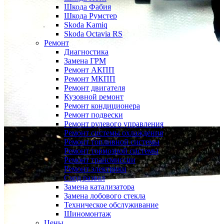
Шкода Фабия
Шкода Румстер
Skoda Kamiq
Skoda Octavia RS
Ремонт
Диагностика
Замена ГРМ
Ремонт АКПП
Ремонт МКПП
Ремонт двигателя
Кузовной ремонт
Ремонт кондиционера
Ремонт подвески
Ремонт рулевого управления
Ремонт системы охлаждения
Ремонт топливной системы
Ремонт тормозной системы
Ремонт трансмиссии
Ремонт электрики
Сход развал
Замена катализатора
Замена лобового стекла
Техническое обслуживание
Шиномонтаж
Цены