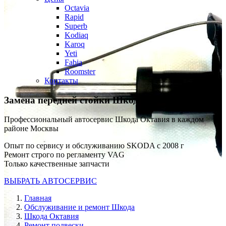
Octavia
Rapid
Superb
Kodiaq
Karoq
Yeti
Fabia
Roomster
Контакты
Замена передней стойки
Шкода Октавия
Профессиональный автосервис Шкода Октавия в каждом
районе Москвы
Опыт по сервису и обслуживанию SKODA с 2008 г
Ремонт строго по регламенту VAG
Только качественные запчасти
ВЫБРАТЬ АВТОСЕРВИС
Главная
Обслуживание и ремонт Шкода
Шкода Октавия
Ремонт подвески