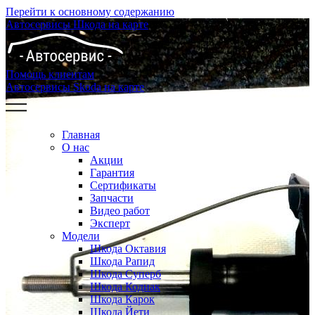
Перейти к основному содержанию
Автосервисы Шкода на карте
Помощь клиентам
Автосервисы Skoda на карте
Главная
О нас
Акции
Гарантия
Сертификаты
Запчасти
Видео работ
Эксперт
Модели
Шкода Октавия
Шкода Рапид
Шкода Суперб
Шкода Кодиак
Шкода Карок
Шкода Йети