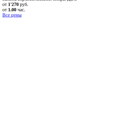
от
1'270
руб.
от
1.00
час.
Все цены