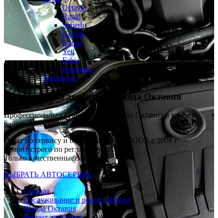
Octavia
Rapid
Superb
Kodiaq
Karoq
Yeti
Fabia
Roomster
Контакты
Замена опоры двигателя
Шкода Октавия
Профессиональный автосервис Шкода Октавия в каждом
районе Москвы
Опыт по сервису и обслуживанию SKODA с 2008 г
Ремонт строго по регламенту VAG
Только качественные запчасти
ВЫБРАТЬ АВТОСЕРВИС
Главная
Обслуживание и ремонт Шкода
Шкода Октавия
Ремонт двигателя