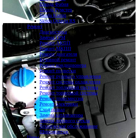
Шкода Фабия
Шкода Румстер
Skoda Kamiq
Skoda Octavia RS
Ремонт
Диагностика
Замена ГРМ
Ремонт АКПП
Ремонт МКПП
Ремонт двигателя
Кузовной ремонт
Ремонт кондиционера
Ремонт подвески
Ремонт рулевого управления
Ремонт системы охлаждения
Ремонт топливной системы
Ремонт тормозной системы
Ремонт трансмиссии
Ремонт электрики
Сход развал
Замена катализатора
Замена лобового стекла
Техническое обслуживание
Шиномонтаж
Цены