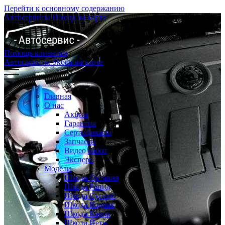
Перейти к основному содержанию
Автосервисы Шкода на карте
Помощь клиентам
Автосервисы Skoda на карте
Главная
О нас
Акции
Гарантия
Сертификаты
Запчасти
Видео работ
Эксперт
Модели
Шкода Октавия
Шкода Рапид
Шкода Суперб
Шкода Кодиак
Шкода Карок
Шкода Йети