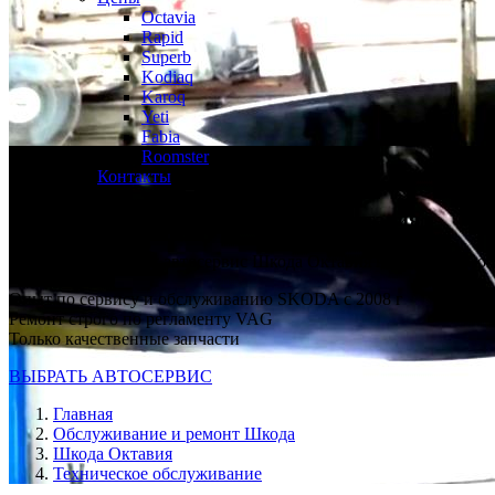
Octavia
Rapid
Superb
Kodiaq
Karoq
Yeti
Fabia
Roomster
Контакты
Замена масла в двигателе
Шкода Октавия
Профессиональный автосервис Шкода Октавия в каждом райо
Опыт по сервису и обслуживанию SKODA с 2008 г
Ремонт строго по регламенту VAG
Только качественные запчасти
ВЫБРАТЬ АВТОСЕРВИС
Главная
Обслуживание и ремонт Шкода
Шкода Октавия
Техническое обслуживание