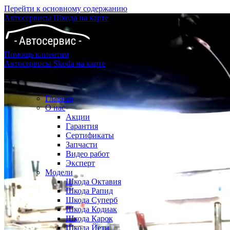
Перейти к основному содержанию
Автосервисы Шкода на карте
Помощь клиентам
Автосервисы Skoda на карте
Главная
О нас
Акции
Гарантия
Сертификаты
Запчасти
Видео работ
Эксперт
Модели
Шкода Октавия
Шкода Рапид
Шкода Суперб
Шкода Кодиак
Шкода Карок
Шкода Йети