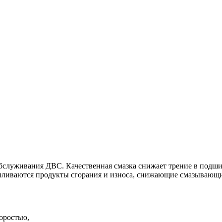
служивания ДВС. Качественная смазка снижает трение в подшип
апливаются продукты сгорания и износа, снижающие смазывающи
оростью,