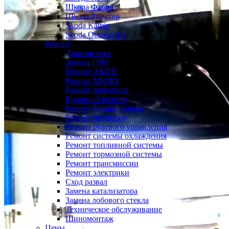
Шкода Фабия
Шкода Румстер
Skoda Kamiq
Skoda Octavia RS
Ремонт
Диагностика
Замена ГРМ
Ремонт АКПП
Ремонт МКПП
Ремонт двигателя
Кузовной ремонт
Ремонт кондиционера
Ремонт подвески
Ремонт рулевого управления
Ремонт системы охлаждения
Ремонт топливной системы
Ремонт тормозной системы
Ремонт трансмиссии
Ремонт электрики
Сход развал
Замена катализатора
Замена лобового стекла
Техническое обслуживание
Шиномонтаж
Цены