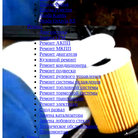
Шкода Фабия
Шкода Румстер
Skoda Kamiq
Skoda Octavia RS
Ремонт
Диагностика
Замена ГРМ
Ремонт АКПП
Ремонт МКПП
Ремонт двигателя
Кузовной ремонт
Ремонт кондиционера
Ремонт подвески
Ремонт рулевого управления
Ремонт системы охлаждения
Ремонт топливной системы
Ремонт тормозной системы
Ремонт трансмиссии
Ремонт электрики
Сход развал
Замена катализатора
Замена лобового стекла
Техническое обслуживание
Шиномонтаж
Цены