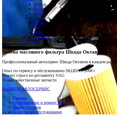
Octavia
Rapid
Superb
Kodiaq
Karoq
Yeti
Fabia
Roomster
Контакты
Замена масляного фильтра
Шкода Октавия
Профессиональный автосервис Шкода Октавия в каждом райо
Опыт по сервису и обслуживанию SKODA с 2008 г
Ремонт строго по регламенту VAG
Только качественные запчасти
ВЫБРАТЬ АВТОСЕРВИС
Главная
Обслуживание и ремонт Шкода
Шкода Октавия
Техническое обслуживание