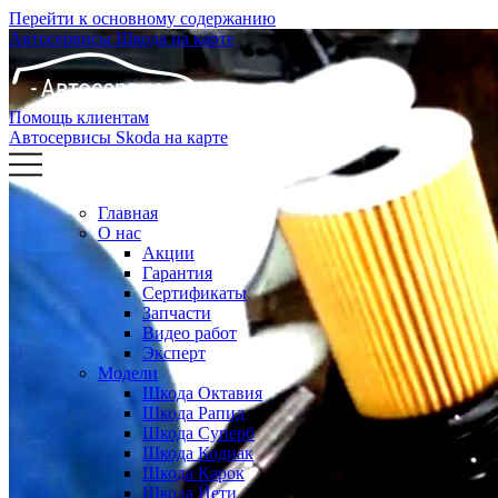
Перейти к основному содержанию
Автосервисы Шкода на карте
Помощь клиентам
Автосервисы Skoda на карте
Главная
О нас
Акции
Гарантия
Сертификаты
Запчасти
Видео работ
Эксперт
Модели
Шкода Октавия
Шкода Рапид
Шкода Суперб
Шкода Кодиак
Шкода Карок
Шкода Йети