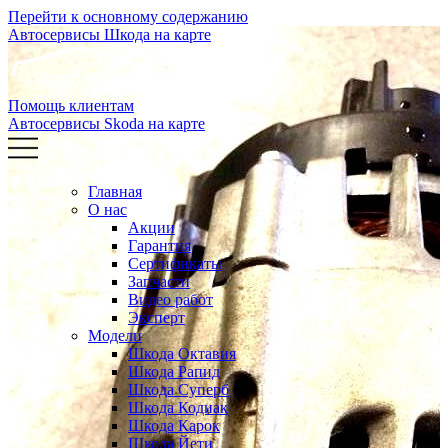
Перейти к основному содержанию
Автосервисы Шкода на карте
Помощь клиентам
Автосервисы Skoda на карте
Главная
О нас
Акции
Гарантия
Сертификаты
Запчасти
Видео работ
Эксперт
Модели
Шкода Октавия
Шкода Рапид
Шкода Суперб
Шкода Кодиак
Шкода Карок
Шкода Йети