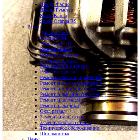
Шкода Фабия
Шкода Румстер
Skoda Kamiq
Skoda Octavia RS
Ремонт
Диагностика
Замена ГРМ
Ремонт АКПП
Ремонт МКПП
Ремонт двигателя
Кузовной ремонт
Ремонт кондиционера
Ремонт подвески
Ремонт рулевого управления
Ремонт системы охлаждения
Ремонт топливной системы
Ремонт тормозной системы
Ремонт трансмиссии
Ремонт электрики
Сход развал
Замена катализатора
Замена лобового стекла
Техническое обслуживание
Шиномонтаж
Цены