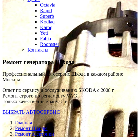
Octavia
Rapid
Superb
Kodiaq
Karoq
Yeti
Fabia
Roomster
Контакты
Ремонт генератора Шкода
Профессиональный автосервис Шкода в каждом районе
Москвы
Опыт по сервису и обслуживанию SKODA с 2008 г
Ремонт строго по регламенту VAG
Только качественные запчасти
ВЫБРАТЬ АВТОСЕРВИС
Главная
Ремонт Шкоды
Ремонт электрики