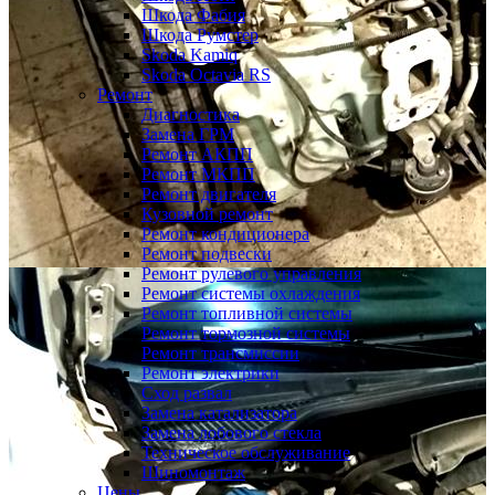
Шкода Фабия
Шкода Румстер
Skoda Kamiq
Skoda Octavia RS
Ремонт
Диагностика
Замена ГРМ
Ремонт АКПП
Ремонт МКПП
Ремонт двигателя
Кузовной ремонт
Ремонт кондиционера
Ремонт подвески
Ремонт рулевого управления
Ремонт системы охлаждения
Ремонт топливной системы
Ремонт тормозной системы
Ремонт трансмиссии
Ремонт электрики
Сход развал
Замена катализатора
Замена лобового стекла
Техническое обслуживание
Шиномонтаж
Цены