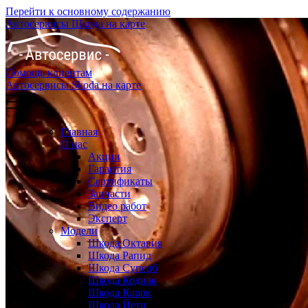
Перейти к основному содержанию
Автосервисы Шкода на карте
Помощь клиентам
Автосервисы Skoda на карте
Главная
О нас
Акции
Гарантия
Сертификаты
Запчасти
Видео работ
Эксперт
Модели
Шкода Октавия
Шкода Рапид
Шкода Суперб
Шкода Кодиак
Шкода Карок
Шкода Йети