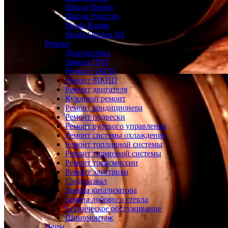
Шкода Фабия
Шкода Румстер
Skoda Kamiq
Skoda Octavia RS
Ремонт
Диагностика
Замена ГРМ
Ремонт АКПП
Ремонт МКПП
Ремонт двигателя
Кузовной ремонт
Ремонт кондиционера
Ремонт подвески
Ремонт рулевого управления
Ремонт системы охлаждения
Ремонт топливной системы
Ремонт тормозной системы
Ремонт трансмиссии
Ремонт электрики
Сход развал
Замена катализатора
Замена лобового стекла
Техническое обслуживание
Шиномонтаж
Цены