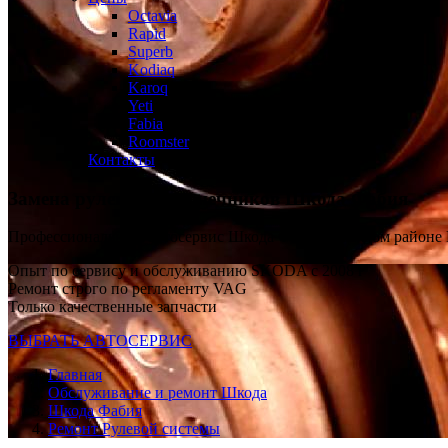
Octavia
Rapid
Superb
Kodiaq
Karoq
Yeti
Fabia
Roomster
Контакты
Замена рулевых наконечников
Шкода Фабия
Профессиональный автосервис Шкода Фабия в каждом районе
Опыт по сервису и обслуживанию SKODA с 2008 г
Ремонт строго по регламенту VAG
Только качественные запчасти
ВЫБРАТЬ АВТОСЕРВИС
Главная
Обслуживание и ремонт Шкода
Шкода Фабия
Ремонт Рулевой системы