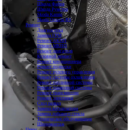
Шкода Фабия
Шкода Румстер
Skoda Kamiq
Skoda Octavia RS
Ремонт
Диагностика
Замена ГРМ
Ремонт АКПП
Ремонт МКПП
Ремонт двигателя
Кузовной ремонт
Ремонт кондиционера
Ремонт подвески
Ремонт рулевого управления
Ремонт системы охлаждения
Ремонт топливной системы
Ремонт тормозной системы
Ремонт трансмиссии
Ремонт электрики
Сход развал
Замена катализатора
Замена лобового стекла
Техническое обслуживание
Шиномонтаж
Цены