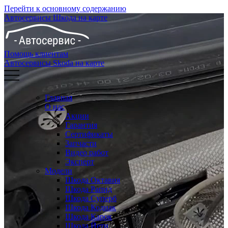
Перейти к основному содержанию
Автосервисы Шкода на карте
Помощь клиентам
Автосервисы Skoda на карте
Главная
О нас
Акции
Гарантия
Сертификаты
Запчасти
Видео работ
Эксперт
Модели
Шкода Октавия
Шкода Рапид
Шкода Суперб
Шкода Кодиак
Шкода Карок
Шкода Йети