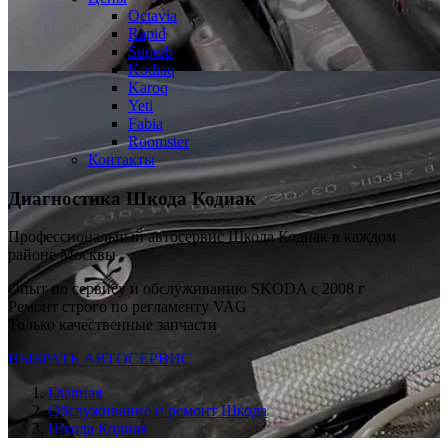
Octavia
Rapid
Superb
Kodiaq
Karoq
Yeti
Fabia
Roomster
Контакты
Диагностика Шкода Кодиак
Профессиональный автосервис Шкода Кодиак в каждом
районе Москвы
Опыт по сервису и обслуживанию SKODA с 2008 г
Ремонт строго по регламенту VAG
Только качественные запчасти
ВЫБРАТЬ АВТОСЕРВИС
Главная
Обслуживание и ремонт Шкода
Шкода Кодиак