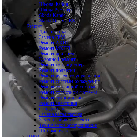
Шкода Фабия
Шкода Румстер
Skoda Kamiq
Skoda Octavia RS
Ремонт
Диагностика
Замена ГРМ
Ремонт АКПП
Ремонт МКПП
Ремонт двигателя
Кузовной ремонт
Ремонт кондиционера
Ремонт подвески
Ремонт рулевого управления
Ремонт системы охлаждения
Ремонт топливной системы
Ремонт тормозной системы
Ремонт трансмиссии
Ремонт электрики
Сход развал
Замена катализатора
Замена лобового стекла
Техническое обслуживание
Шиномонтаж
Цены