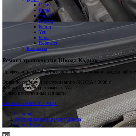
Octavia
Rapid
Superb
Kodiaq
Karoq
Yeti
Fabia
Roomster
Контакты
Ремонт трансмиссии Шкода Кодиак
Профессиональный автосервис Шкода Кодиак в каждом район
Опыт по сервису и обслуживанию SKODA с 2008 г
Ремонт строго по регламенту VAG
Только качественные запчасти
ВЫБРАТЬ АВТОСЕРВИС
Главная
Обслуживание и ремонт Шкода
Шкода Кодиак