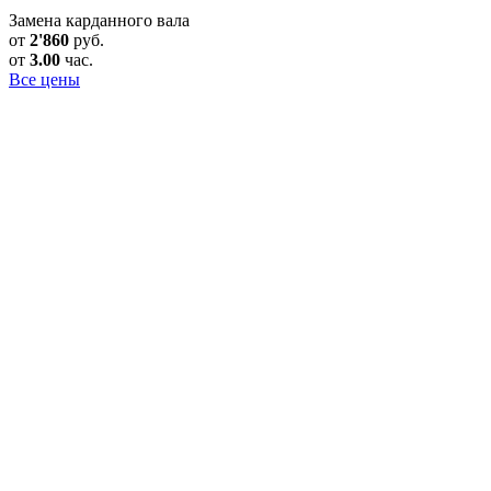
Замена карданного вала
от
2'860
руб.
от
3.00
час.
Все цены