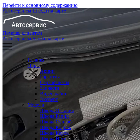
Перейти к основному содержанию
Автосервисы Шкода на карте
Помощь клиентам
Автосервисы Skoda на карте
Главная
О нас
Акции
Гарантия
Сертификаты
Запчасти
Видео работ
Эксперт
Модели
Шкода Октавия
Шкода Рапид
Шкода Суперб
Шкода Кодиак
Шкода Карок
Шкода Йети