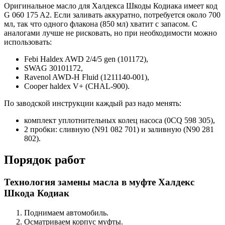
Оригинальное масло для Халдекса Шкоды Кодиака имеет код
G 060 175 A2. Если заливать аккуратно, потребуется около 700
мл, так что одного флакона (850 мл) хватит с запасом. С
аналогами лучше не рисковать, но при необходимости можно
использовать:
Febi Haldex AWD 2/4/5 gen (101172),
SWAG 30101172,
Ravenol AWD-H Fluid (1211140-001),
Cooper haldex V+ (CHAL-900).
По заводской инструкции каждый раз надо менять:
комплект уплотнительных колец насоса (0CQ 598 305),
2 пробки: сливную (N91 082 701) и заливную (N90 281
802).
Порядок работ
Технология замены масла в муфте Халдекс
Шкода Кодиак
Поднимаем автомобиль.
Осматриваем корпус муфты.