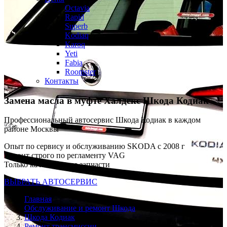
Octavia
Rapid
Superb
Kodiaq
Karoq
Yeti
Fabia
Roomster
Контакты
Замена масла в муфте Халдекс
Шкода Кодиак
Профессиональный автосервис Шкода Кодиак в каждом
районе Москвы
Опыт по сервису и обслуживанию SKODA с 2008 г
Ремонт строго по регламенту VAG
Только качественные запчасти
ВЫБРАТЬ АВТОСЕРВИС
Главная
Обслуживание и ремонт Шкода
Шкода Кодиак
Ремонт трансмиссии