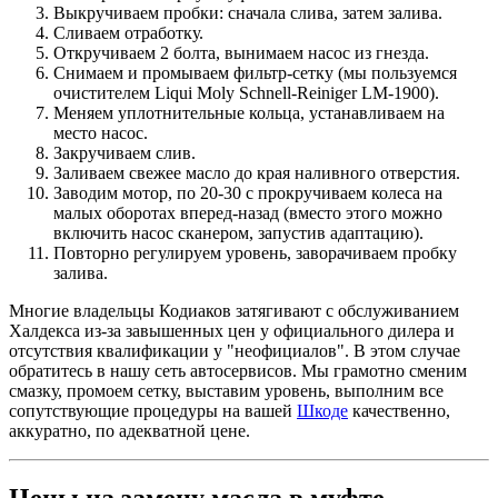
Выкручиваем пробки: сначала слива, затем залива.
Сливаем отработку.
Откручиваем 2 болта, вынимаем насос из гнезда.
Снимаем и промываем фильтр-сетку (мы пользуемся
очистителем Liqui Moly Schnell-Reiniger LM-1900).
Меняем уплотнительные кольца, устанавливаем на
место насос.
Закручиваем слив.
Заливаем свежее масло до края наливного отверстия.
Заводим мотор, по 20-30 с прокручиваем колеса на
малых оборотах вперед-назад (вместо этого можно
включить насос сканером, запустив адаптацию).
Повторно регулируем уровень, заворачиваем пробку
залива.
Многие владельцы Кодиаков затягивают с обслуживанием
Халдекса из-за завышенных цен у официального дилера и
отсутствия квалификации у "неофициалов". В этом случае
обратитесь в нашу сеть автосервисов. Мы грамотно сменим
смазку, промоем сетку, выставим уровень, выполним все
сопутствующие процедуры на вашей
Шкоде
качественно,
аккуратно, по адекватной цене.
Цены на замену масла в муфте