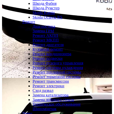
Шкода Фабия
Шкода Румстер
Skoda Kamiq
Skoda Octavia RS
Ремонт
Диагностика
Замена ГРМ
Ремонт АКПП
Ремонт МКПП
Ремонт двигателя
Кузовной ремонт
Ремонт кондиционера
Ремонт подвески
Ремонт рулевого управления
Ремонт системы охлаждения
Ремонт топливной системы
Ремонт тормозной системы
Ремонт трансмиссии
Ремонт электрики
Сход развал
Замена катализатора
Замена лобового стекла
Техническое обслуживание
Шиномонтаж
Цены