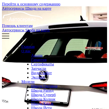
Перейти к основному содержанию
Автосервисы Шкода на карте
Помощь клиентам
Автосервисы Skoda на карте
Главная
О нас
Акции
Гарантия
Сертификаты
Запчасти
Видео работ
Эксперт
Модели
Шкода Октавия
Шкода Рапид
Шкода Суперб
Шкода Кодиак
Шкода Карок
Шкода Йети