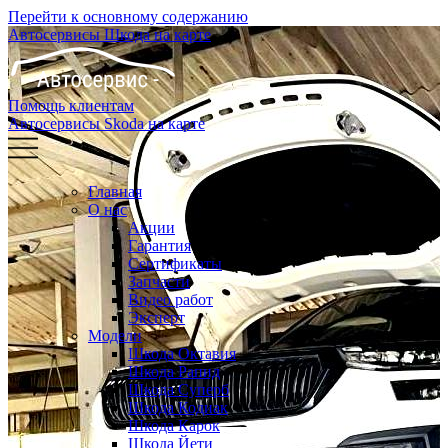
Перейти к основному содержанию
Автосервисы Шкода на карте
Помощь клиентам
Автосервисы Skoda на карте
Главная
О нас
Акции
Гарантия
Сертификаты
Запчасти
Видео работ
Эксперт
Модели
Шкода Октавия
Шкода Рапид
Шкода Суперб
Шкода Кодиак
Шкода Карок
Шкода Йети