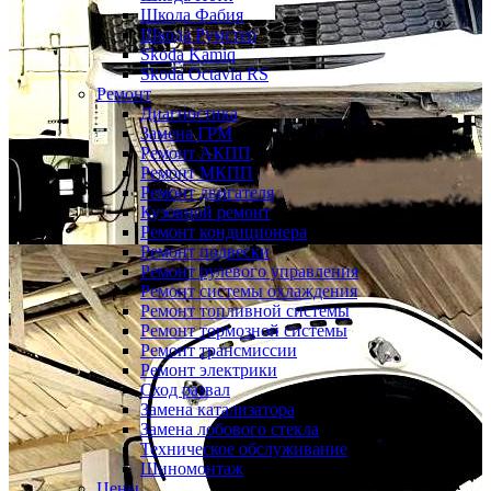
Шкода Фабия
Шкода Румстер
Skoda Kamiq
Skoda Octavia RS
Ремонт
Диагностика
Замена ГРМ
Ремонт АКПП
Ремонт МКПП
Ремонт двигателя
Кузовной ремонт
Ремонт кондиционера
Ремонт подвески
Ремонт рулевого управления
Ремонт системы охлаждения
Ремонт топливной системы
Ремонт тормозной системы
Ремонт трансмиссии
Ремонт электрики
Сход развал
Замена катализатора
Замена лобового стекла
Техническое обслуживание
Шиномонтаж
Цены