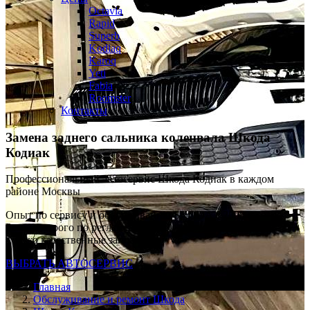
Octavia
Rapid
Superb
Kodiaq
Karoq
Yeti
Fabia
Roomster
Контакты
Замена заднего сальника коленвала
Шкода
Кодиак
Профессиональный автосервис Шкода Кодиак в каждом
районе Москвы
Опыт по сервису и обслуживанию SKODA с 2008 г
Ремонт строго по регламенту VAG
Только качественные запчасти
ВЫБРАТЬ АВТОСЕРВИС
Главная
Обслуживание и ремонт Шкода