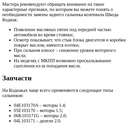
Мастера рекомендуют обращать внимание на такие
характерные признаки, по которым вы можете понять о
необходимости замены заднего сальника коленвала Шкода
Кодиак:
Появление масляных пятен под передней частью
автомобиля во время стоянки;
Осмотр показывает, что стык блока двигателя и коробки
покрыт маслом, имеются потеки;
При сильном износе – снижение уровня моторного
масла;
На моделях с МКПП возможно проскальзывание
сцепления из-за попадания масла.
Запчасти
На Кодиаках чаще всего применяются следующие типы
сальников:
04E103170A – моторы 1.4;
05E103170 – моторы 1.5;
06K103171G – моторы 2.0;
04L103171 – дизели 2.0.