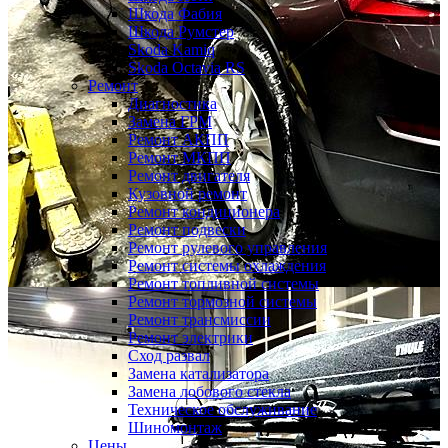
Шкода Фабия
Шкода Румстер
Skoda Kamiq
Skoda Octavia RS
Ремонт
Диагностика
Замена ГРМ
Ремонт АКПП
Ремонт МКПП
Ремонт двигателя
Кузовной ремонт
Ремонт кондиционера
Ремонт подвески
Ремонт рулевого управления
Ремонт системы охлаждения
Ремонт топливной системы
Ремонт тормозной системы
Ремонт трансмиссии
Ремонт электрики
Сход развал
Замена катализатора
Замена лобового стекла
Техническое обслуживание
Шиномонтаж
Цены