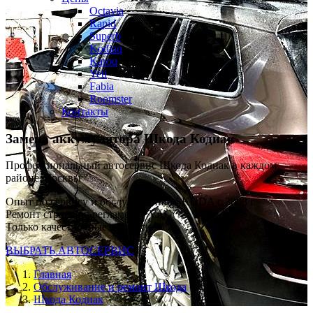
Octavia
Rapid
Superb
Kodiaq
Karoq
Yeti
Fabia
Roomster
Контакты
Замена аккумулятора
Шкода Кодиак
Профессиональный автосервис Шкода Кодиак в каждом
районе Москвы
Опыт по сервису и обслуживанию SKODA с 2008 г
Ремонт строго по регламенту VAG
Только качественные запчасти
ВЫБРАТЬ АВТОСЕРВИС
Главная
Обслуживание и ремонт Шкода
Шкода Кодиак