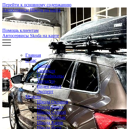
Перейти к основному содержанию
Автосервисы Шкода на карте
Помощь клиентам
Автосервисы Skoda на карте
Главная
О нас
Акции
Гарантия
Сертификаты
Запчасти
Видео работ
Эксперт
Модели
Шкода Октавия
Шкода Рапид
Шкода Суперб
Шкода Кодиак
Шкода Карок
Шкода Йети