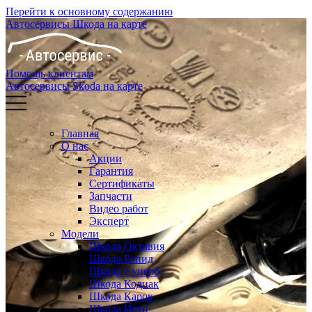
Перейти к основному содержанию
Автосервисы Шкода на карте
Помощь клиентам
Автосервисы Skoda на карте
Главная
О нас
Акции
Гарантия
Сертификаты
Запчасти
Видео работ
Эксперт
Модели
Шкода Октавия
Шкода Рапид
Шкода Суперб
Шкода Кодиак
Шкода Карок
Шкода Йети