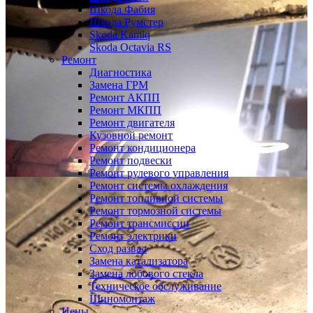
Шкода Фабия
Шкода Румстер
Skoda Kamiq
Skoda Octavia RS
Ремонт
Диагностика
Замена ГРМ
Ремонт АКПП
Ремонт МКПП
Ремонт двигателя
Кузовной ремонт
Ремонт кондиционера
Ремонт подвески
Ремонт рулевого управления
Ремонт системы охлаждения
Ремонт топливной системы
Ремонт тормозной системы
Ремонт трансмиссии
Ремонт электрики
Сход развал
Замена катализатора
Замена лобового стекла
Техническое обслуживание
Шиномонтаж
Цены