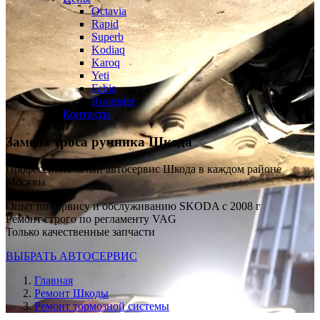
Octavia
Rapid
Superb
Kodiaq
Karoq
Yeti
Fabia
Roomster
Контакты
Замена троса ручника Шкода
Профессиональный автосервис Шкода в каждом районе
Москвы
Опыт по сервису и обслуживанию SKODA с 2008 г
Ремонт строго по регламенту VAG
Только качественные запчасти
ВЫБРАТЬ АВТОСЕРВИС
Главная
Ремонт Шкоды
Ремонт тормозной системы