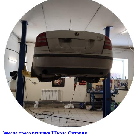
Замена троса ручника
Шкода Октавия