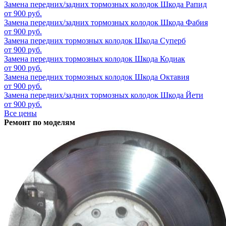
Замена передних/задних тормозных колодок
Шкода Рапид
от 900 руб.
Замена передних/задних тормозных колодок
Шкода Фабия
от 900 руб.
Замена передних тормозных колодок
Шкода Суперб
от 900 руб.
Замена передних тормозных колодок
Шкода Кодиак
от 900 руб.
Замена передних тормозных колодок
Шкода Октавия
от 900 руб.
Замена передних/задних тормозных колодок
Шкода Йети
от 900 руб.
Все цены
Ремонт по моделям