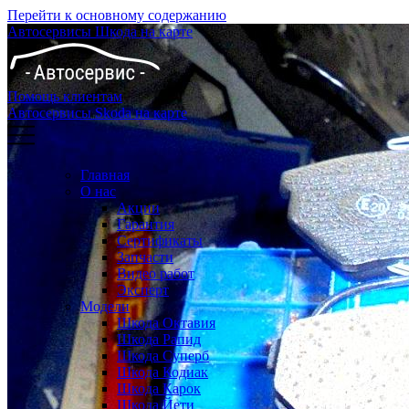
Перейти к основному содержанию
Автосервисы Шкода на карте
Помощь клиентам
Автосервисы Skoda на карте
Главная
О нас
Акции
Гарантия
Сертификаты
Запчасти
Видео работ
Эксперт
Модели
Шкода Октавия
Шкода Рапид
Шкода Суперб
Шкода Кодиак
Шкода Карок
Шкода Йети