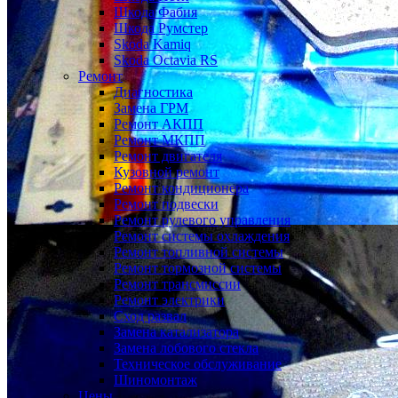
Шкода Фабия
Шкода Румстер
Skoda Kamiq
Skoda Octavia RS
Ремонт
Диагностика
Замена ГРМ
Ремонт АКПП
Ремонт МКПП
Ремонт двигателя
Кузовной ремонт
Ремонт кондиционера
Ремонт подвески
Ремонт рулевого управления
Ремонт системы охлаждения
Ремонт топливной системы
Ремонт тормозной системы
Ремонт трансмиссии
Ремонт электрики
Сход развал
Замена катализатора
Замена лобового стекла
Техническое обслуживание
Шиномонтаж
Цены