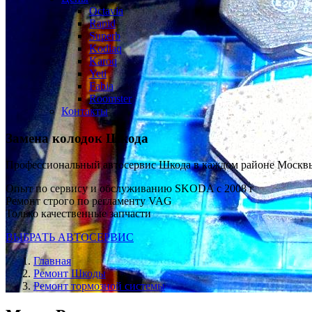
Octavia
Rapid
Superb
Kodiaq
Karoq
Yeti
Fabia
Roomster
Контакты
Замена колодок Шкода
Профессиональный автосервис Шкода в каждом районе Москв
Опыт по сервису и обслуживанию SKODA с 2008 г
Ремонт строго по регламенту VAG
Только качественные запчасти
ВЫБРАТЬ АВТОСЕРВИС
Главная
Ремонт Шкоды
Ремонт тормозной системы