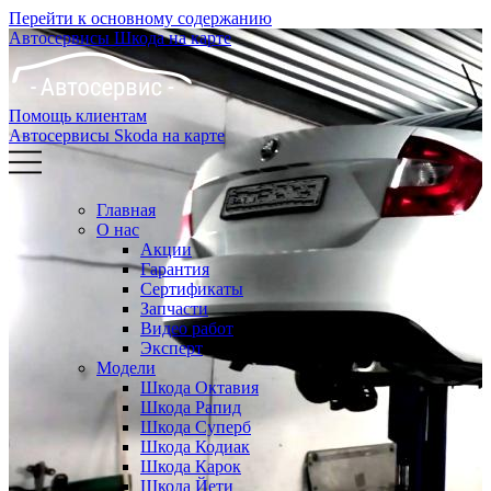
Перейти к основному содержанию
Автосервисы Шкода на карте
Помощь клиентам
Автосервисы Skoda на карте
Главная
О нас
Акции
Гарантия
Сертификаты
Запчасти
Видео работ
Эксперт
Модели
Шкода Октавия
Шкода Рапид
Шкода Суперб
Шкода Кодиак
Шкода Карок
Шкода Йети