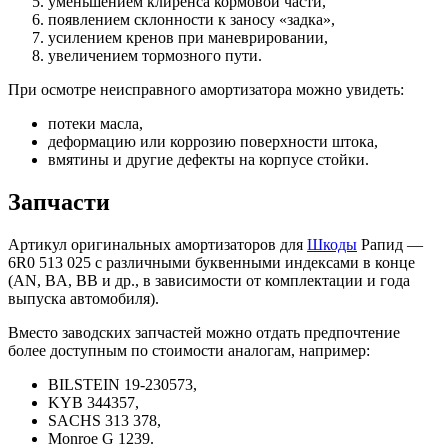
уменьшением клиренса кормовой части,
появлением склонности к заносу «задка»,
усилением кренов при маневрировании,
увеличением тормозного пути.
При осмотре неисправного амортизатора можно увидеть:
потеки масла,
деформацию или коррозию поверхности штока,
вмятины и другие дефекты на корпусе стойки.
Запчасти
Артикул оригинальных амортизаторов для
Шкоды
Рапид —
6R0 513 025 с различными буквенными индексами в конце
(AN, BA, BB и др., в зависимости от комплектации и года
выпуска автомобиля).
Вместо заводских запчастей можно отдать предпочтение
более доступным по стоимости аналогам, например:
BILSTEIN 19-230573,
KYB 344357,
SACHS 313 378,
Monroe G 1239.