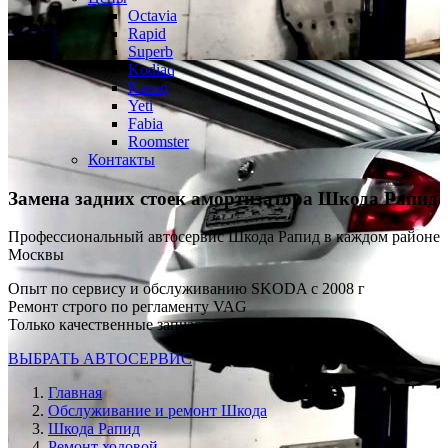
Octavia
Rapid
Superb
Kodiaq
Karoq
Yeti
Fabia
Roomster
Контакты
Замена задних стоек амортизатора
Шкода Рапид
Профессиональный автосервис Шкода Рапид в каждом районе
Москвы
Опыт по сервису и обслуживанию SKODA с 2008 г
Ремонт строго по регламенту VAG
Только качественные запчасти
ВЫБРАТЬ АВТОСЕРВИС
Главная
Обслуживание и ремонт Шкода
Шкода Рапид
Ремонт ходовой