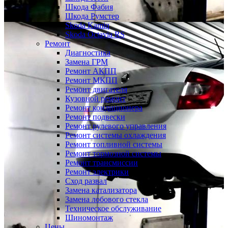
Шкода Фабия
Шкода Румстер
Skoda Kamiq
Skoda Octavia RS
Ремонт
Диагностика
Замена ГРМ
Ремонт АКПП
Ремонт МКПП
Ремонт двигателя
Кузовной ремонт
Ремонт кондиционера
Ремонт подвески
Ремонт рулевого управления
Ремонт системы охлаждения
Ремонт топливной системы
Ремонт тормозной системы
Ремонт трансмиссии
Ремонт электрики
Сход развал
Замена катализатора
Замена лобового стекла
Техническое обслуживание
Шиномонтаж
Цены