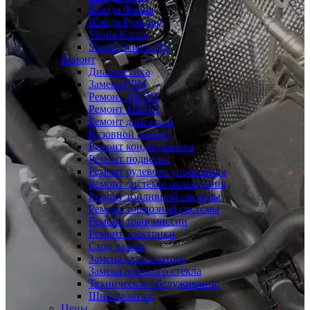
Шкода Фабия
Шкода Румстер
Skoda Kamiq
Skoda Octavia RS
Ремонт
Диагностика
Замена ГРМ
Ремонт АКПП
Ремонт МКПП
Ремонт двигателя
Кузовной ремонт
Ремонт кондиционера
Ремонт подвески
Ремонт рулевого управления
Ремонт системы охлаждения
Ремонт топливной системы
Ремонт тормозной системы
Ремонт трансмиссии
Ремонт электрики
Сход развал
Замена катализатора
Замена лобового стекла
Техническое обслуживание
Шиномонтаж
Цены