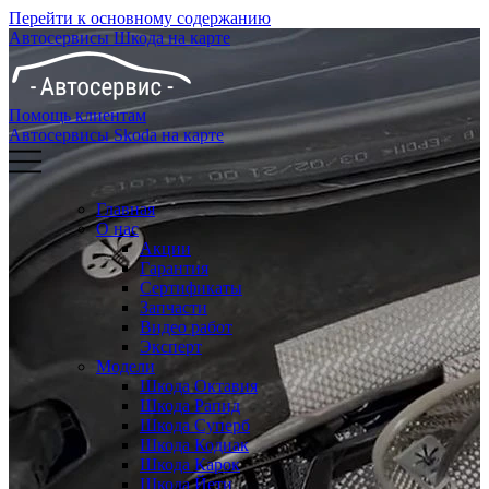
Перейти к основному содержанию
Автосервисы Шкода на карте
Помощь клиентам
Автосервисы Skoda на карте
Главная
О нас
Акции
Гарантия
Сертификаты
Запчасти
Видео работ
Эксперт
Модели
Шкода Октавия
Шкода Рапид
Шкода Суперб
Шкода Кодиак
Шкода Карок
Шкода Йети