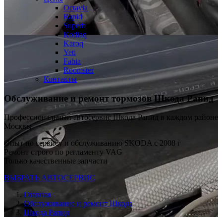
Octavia
Rapid
Superb
Kodiaq
Karoq
Yeti
Fabia
Roomster
Контакты
Обслуживание и ремонт тормозов Шкода Рапид
Профессиональный автосервис Шкода Рапид в каждом районе
Москвы
Опыт по сервису и обслуживанию SKODA с 2008 г
Ремонт строго по регламенту VAG
Только качественные запчасти
ВЫБРАТЬ АВТОСЕРВИС
Главная
Обслуживание и ремонт Шкода
Шкода Рапид