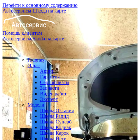
Перейти к основному содержанию
Автосервисы Шкода на карте
Помощь клиентам
Автосервисы Skoda на карте
Главная
О нас
Акции
Гарантия
Сертификаты
Запчасти
Видео работ
Эксперт
Модели
Шкода Октавия
Шкода Рапид
Шкода Суперб
Шкода Кодиак
Шкода Карок
Шкода Йети