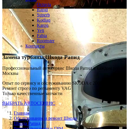
Octavia
Rapid
Superb
Kodiaq
Karoq
Yeti
Fabia
Roomster
Контакты
Замена турбины
Шкода Рапид
Профессиональный автосервис Шкода Рапид в каждом районе
Москвы
Опыт по сервису и обслуживанию SKODA с 2008 г
Ремонт строго по регламенту VAG
Только качественные запчасти
ВЫБРАТЬ АВТОСЕРВИС
Главная
Обслуживание и ремонт Шкода
Шкода Рапид
Ремонт двигателя и ГРМ