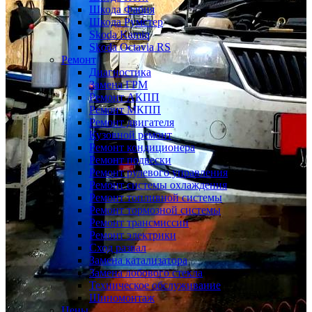
Шкода Фабия
Шкода Румстер
Skoda Kamiq
Skoda Octavia RS
Ремонт
Диагностика
Замена ГРМ
Ремонт АКПП
Ремонт МКПП
Ремонт двигателя
Кузовной ремонт
Ремонт кондиционера
Ремонт подвески
Ремонт рулевого управления
Ремонт системы охлаждения
Ремонт топливной системы
Ремонт тормозной системы
Ремонт трансмиссии
Ремонт электрики
Сход развал
Замена катализатора
Замена лобового стекла
Техническое обслуживание
Шиномонтаж
Цены