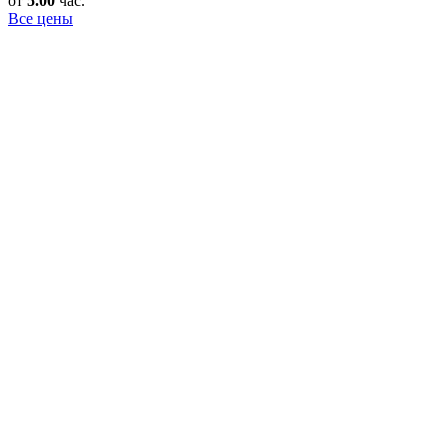
от
5.00
час.
Все цены