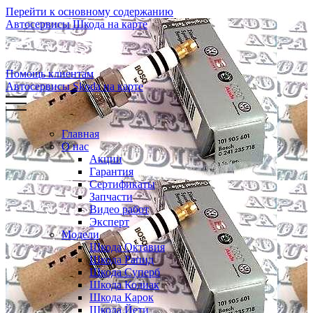
Перейти к основному содержанию
Автосервисы Шкода на карте
Помощь клиентам
Автосервисы Skoda на карте
Главная
О нас
Акции
Гарантия
Сертификаты
Запчасти
Видео работ
Эксперт
Модели
Шкода Октавия
Шкода Рапид
Шкода Суперб
Шкода Кодиак
Шкода Карок
Шкода Йети