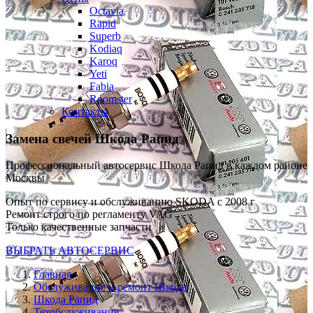
Octavia
Rapid
Superb
Kodiaq
Karoq
Yeti
Fabia
Roomster
Контакты
Замена свечей
Шкода Рапид
Профессиональный автосервис Шкода Рапид в каждом районе
Москвы
Опыт по сервису и обслуживанию SKODA с 2008 г
Ремонт строго по регламенту VAG
Только качественные запчасти
ВЫБРАТЬ АВТОСЕРВИС
Главная
Обслуживание и ремонт Шкода
Шкода Рапид
Техобслуживание