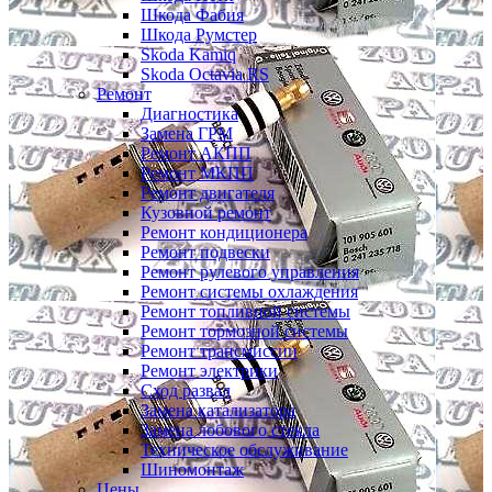
Шкода Фабия
Шкода Румстер
Skoda Kamiq
Skoda Octavia RS
Ремонт
Диагностика
Замена ГРМ
Ремонт АКПП
Ремонт МКПП
Ремонт двигателя
Кузовной ремонт
Ремонт кондиционера
Ремонт подвески
Ремонт рулевого управления
Ремонт системы охлаждения
Ремонт топливной системы
Ремонт тормозной системы
Ремонт трансмиссии
Ремонт электрики
Сход развал
Замена катализатора
Замена лобового стекла
Техническое обслуживание
Шиномонтаж
Цены